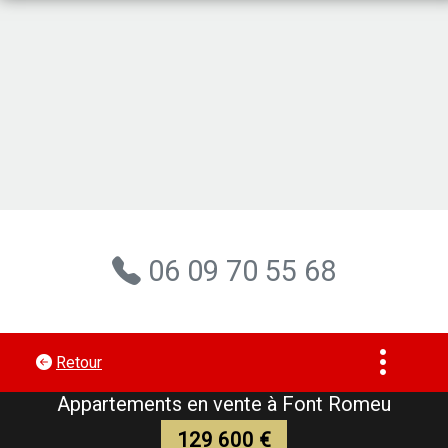
Vente
Appartements
à
Font
Romeu
-
L'Olympe
Immobilier
06 09 70 55 68
Retour
Appartements en vente à Font Romeu
129 600 €