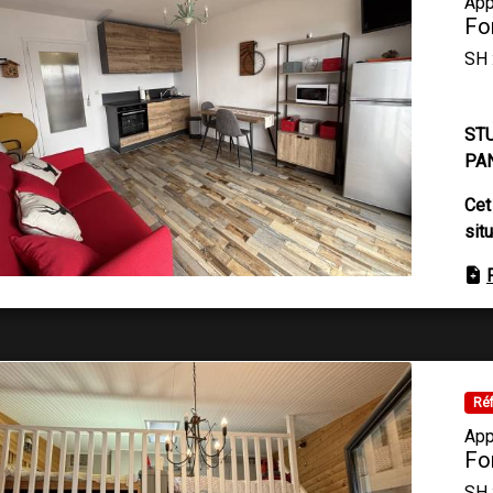
App
Fo
SH 
STU
PA
Cet
sit
Réf
App
Fo
SH 