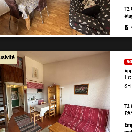
T2 
éta
usivité
Réf
App
Fo
SH 
T2 
PA
Emp