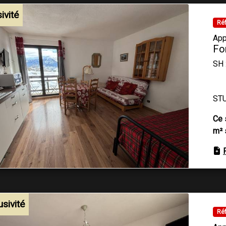
ivité
Réf
App
Fo
SH 
STU
Ce 
m² 
usivité
Réf