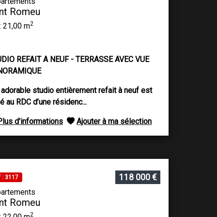
artements
nt Romeu
2
: 21,00 m
DIO REFAIT A NEUF - TERRASSE AVEC VUE
NORAMIQUE
 adorable studio entièrement refait à neuf est
ué au RDC d’une résidenc...
Plus d'informations
Ajouter à ma sélection
118 000 €
 : 3117
artements
nt Romeu
2
: 22,00 m