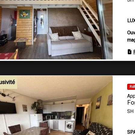
LU
Ouv
mag
usivité
Réf
App
Fo
SH 
SP