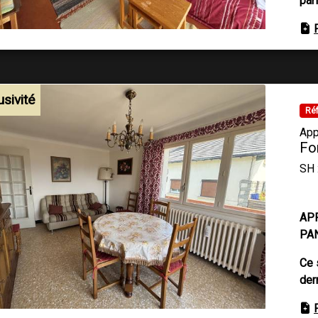
parf
usivité
Réf
App
Fo
SH 
AP
PA
Ce 
der