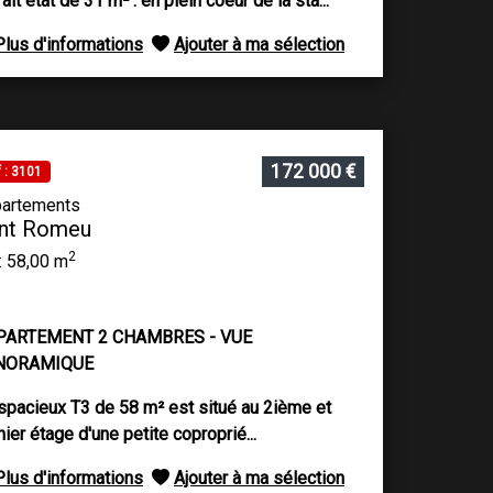
ait état de 31 m² : en plein coeur de la sta...
Plus d'informations
Ajouter à ma sélection
172 000 €
 : 3101
artements
nt Romeu
2
: 58,00 m
PARTEMENT 2 CHAMBRES - VUE
NORAMIQUE
spacieux T3 de 58 m² est situé au 2ième et
nier étage d'une petite coproprié...
Plus d'informations
Ajouter à ma sélection