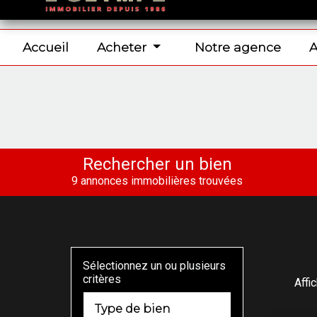
Vente
de
Accueil
Acheter
Notre agence
A
biens
en
Cerdagne
Rechercher un bien
-
9 annonces immobilières trouvées
L'Olympe
Immobilier
Sélectionnez un ou plusieurs
critères
Affi
Type de bien