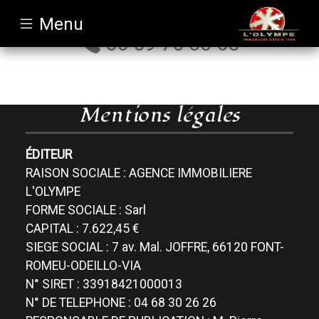
Mentions
Menu
légales
06 09 70 55 68
-
L'
Olympe
Mentions légales
Immobilier
ÉDITEUR
RAISON SOCIALE : AGENCE IMMOBILIERE
L'OLYMPE
FORME SOCIALE : Sarl
CAPITAL : 7.622,45 €
SIEGE SOCIAL : 7 av. Mal. JOFFRE, 66120 FONT-
ROMEU-ODEILLO-VIA
N° SIRET : 33918421000013
N° DE TELEPHONE : 04 68 30 26 26